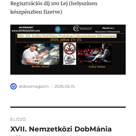
Regisztrációs díj 100 Lej (helyszínen
készpénzben fizetve)
Szerző
Közzétéve
dobosmagazin
2026.06.15.
Bejegyzés
ELŐZŐ
navigáció
XVII. Nemzetközi DobMánia
Korábbi