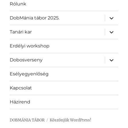
Rólunk
almenü
DobMánia tábor 2025.
szétnyit
almenü
Tanári kar
szétnyit
Erdélyi workshop
almenü
Dobosverseny
szétnyit
Esélyegyenlőség
Kapcsolat
Házirend
DOBMÁNIA TÁBOR
Köszönjük WordPress!